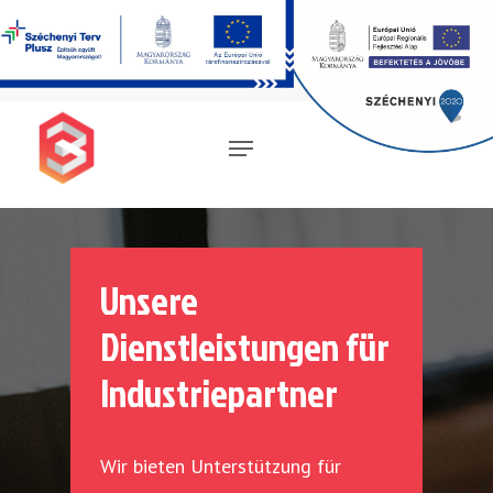
Magyar
(
Ungarisch
)
English
(
Englisch
)
Deutsch
Unsere
Dienstleistungen für
Industriepartner
Wir bieten Unterstützung für