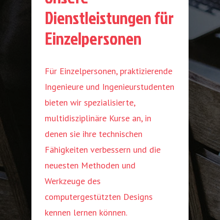
Dienstleistungen für
Einzelpersonen
Für Einzelpersonen, praktizierende
Ingenieure und Ingenieurstudenten
bieten wir spezialisierte,
multidisziplinäre Kurse an, in
denen sie ihre technischen
Fähigkeiten verbessern und die
neuesten Methoden und
Werkzeuge des
computergestützten Designs
kennen lernen können.