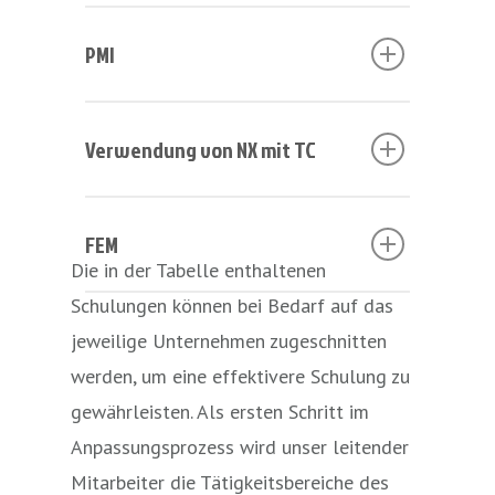
Bewegungssimulation
Grundstufe
3
Mode
Kurs
Ebene
Dauer
Vorau
Modellierung
Experte
3
Oberfläche
PMI
Grun
(Tage)
Qualif
der
Advanced +
Oberfläche
Modellierun
Bewegungssimulation
Fortgeschrittene
3
Bewe
NX-
Grundstufe
3
Model
Kurs
Ebene
Dauer
Vorausgesetzte
Verwendung von NX mit TC
Advanced
basi
Einrichtungsoptionen
Grund
(Tage)
Qualifikationen
NX-
Fortgeschrittene
3
NX-
PMI
Grundstufe
2
Modellierung
Kurs
Ebene
Dauer
Vorausgesetzte
FEM
Einrichtungsoptionen
Einri
von
(Tage)
Qualifikationen
Die in der Tabelle enthaltenen
grund
Grundlagen
Schulungen können bei Bedarf auf das
Verwendung
Grundstufe
2
Modellierung
Kurs
Ebene
Dauer
Vorausgesetzte
jeweilige Unternehmen zugeschnitten
von NX mit
von
(Tage)
Qualifikationen
werden, um eine effektivere Schulung zu
TC
Grundlagen
gewährleisten. Als ersten Schritt im
FEM
Grundstufe
5
Oberfläche
Anpassungsprozess wird unser leitender
Basis
Mitarbeiter die Tätigkeitsbereiche des