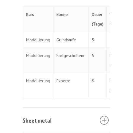
Kurs
Ebene
Dauer
Vorausgeset
(Tage)
Qualifikation
Modellierung
Grundstufe
5
–
Modellierung
Fortgeschrittene
5
Modellierun
auf Basisniv
Modellierung
Experte
3
Erweiterte
Modellierun
Sheet metal