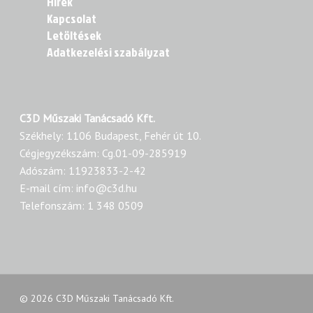
Hírek
Kapcsolat
Letöltések
Adatkezelési szabályzat
C3D Műszaki Tanácsadó Kft.
Székhely: 1106 Budapest, Fehér út 10.
Cégjegyzékszám: Cg.01-09-285919
Adószám: 11923833-2-42
E-mail cím: info@c3d.hu
Telefonszám: 1 348 0509
© 2026 C3D Műszaki Tanácsadó Kft.