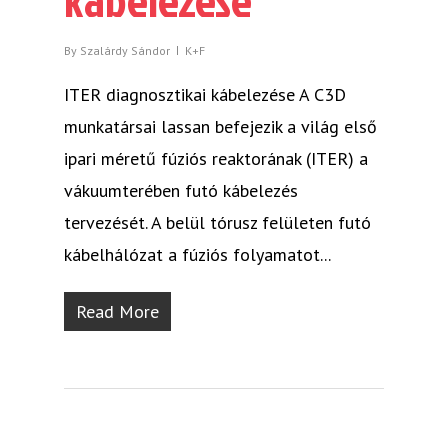
By
Szalárdy Sándor
K+F
ITER diagnosztikai kábelezése A C3D
munkatársai lassan befejezik a világ első
ipari méretű fúziós reaktorának (ITER) a
vákuumterében futó kábelezés
tervezését. A belül tórusz felületen futó
kábelhálózat a fúziós folyamatot...
Read More