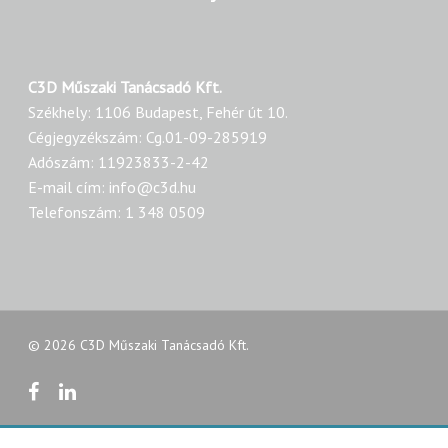
C3D Műszaki Tanácsadó Kft.
Székhely: 1106 Budapest, Fehér út 10.
Cégjegyzékszám: Cg.01-09-285919
Adószám: 11923833-2-42
E-mail cím: info@c3d.hu
Telefonszám: 1 348 0509
© 2026 C3D Műszaki Tanácsadó Kft.