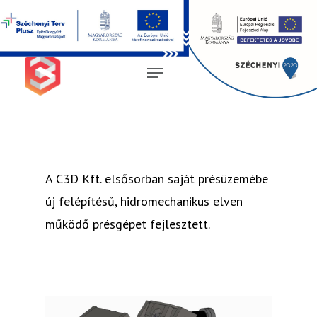
Magyar
A C3D Kft. elsősorban saját présüzemébe
új felépítésű, hidromechanikus elven
működő présgépet fejlesztett.