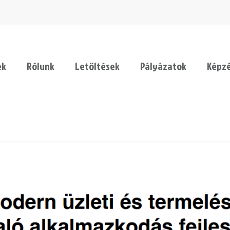
ek
Rólunk
Letöltések
Pályázatok
Képz