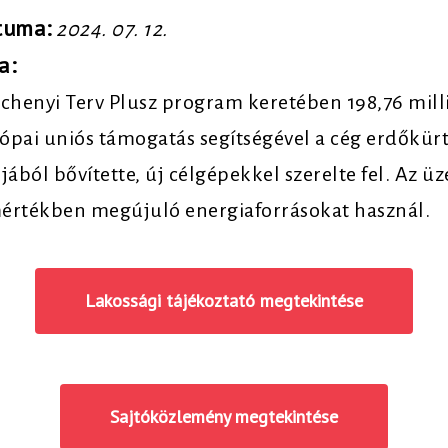
átuma:
2024. 07. 12.
a:
chenyi Terv Plusz program keretében 198,76 millió
ópai uniós támogatás segítségével a cég erdőkür
jából bővítette, új célgépekkel szerelte fel. Az ü
mértékben megújuló energiaforrásokat használ.
Lakossági tájékoztató megtekintése
Sajtóközlemény megtekintése