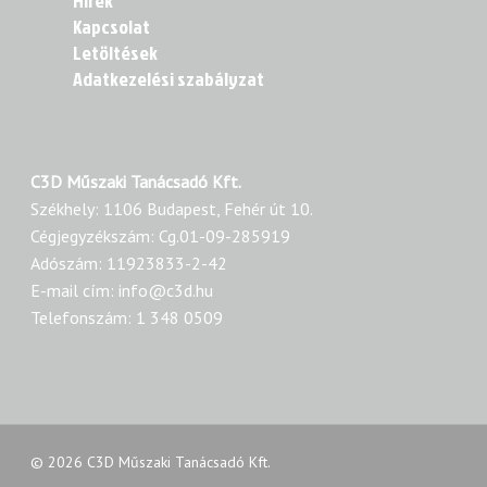
Hírek
Kapcsolat
Letöltések
Adatkezelési szabályzat
C3D Műszaki Tanácsadó Kft.
Székhely: 1106 Budapest, Fehér út 10.
Cégjegyzékszám: Cg.01-09-285919
Adószám: 11923833-2-42
E-mail cím: info@c3d.hu
Telefonszám: 1 348 0509
© 2026 C3D Műszaki Tanácsadó Kft.