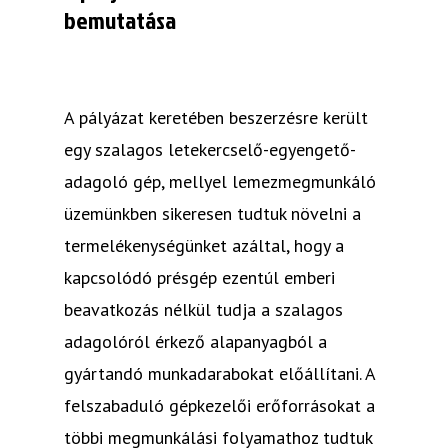
bemutatása
A pályázat keretében beszerzésre került
egy szalagos letekercselő-egyengető-
adagoló gép, mellyel lemezmegmunkáló
üzemünkben sikeresen tudtuk növelni a
termelékenységünket azáltal, hogy a
kapcsolódó présgép ezentúl emberi
beavatkozás nélkül tudja a szalagos
adagolóról érkező alapanyagból a
gyártandó munkadarabokat előállítani. A
felszabaduló gépkezelői erőforrásokat a
többi megmunkálási folyamathoz tudtuk